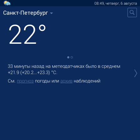
08:49, четверг, 6 августа
Санкт-Петербург
22
°
33 минуты назад на метеодатчиках
было
в среднем
В С
+21.9
(
+20.2
...
+23.3
)
°C
.
cла
См.
прогноз
погоды или
архив
наблюдений
Зав
См